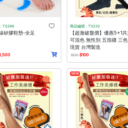
 TS266
商品編號 : TS232
線矽膠鞋墊-全足
【超激破盤價】優惠5+1共
可混色 無性別 五指襪 三
現貨 台灣製造
1,500
$100
$120
NEW