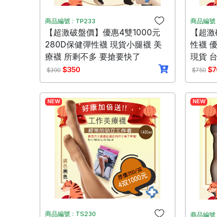
商品編號 : TP233
商品編號 :
【超激破盤價】優惠4雙1000元
【超激
280D保健彈性襪 現貨小腿襪 美
性襪 優
療襪 所剩不多 要搶要快了
現貨 
$350
$7
$390
$750
NEW
NEW
商品編號 : TS230
商品編號 :