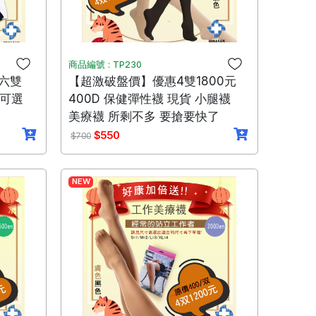
商品編號 : TP230
六雙
【超激破盤價】優惠4雙1800元
色可選
400D 保健彈性襪 現貨 小腿襪
美療襪 所剩不多 要搶要快了
$550
$700
NEW