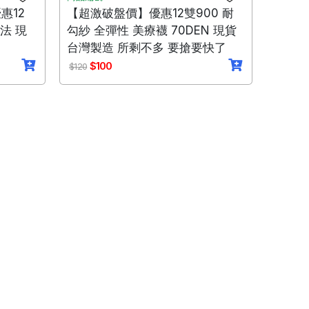
惠12
【超激破盤價】優惠12雙900 耐
法 現
勾紗 全彈性 美療襪 70DEN 現貨
台灣製造 所剩不多 要搶要快了
$100
$120