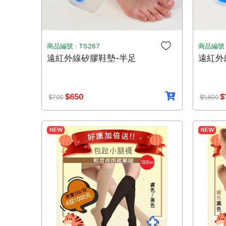
商品編號 : TS267
商品編號 :
遠紅外線矽膠鞋墊-半足
遠紅外
$650
$
$700
$1,600
NEW
NEW