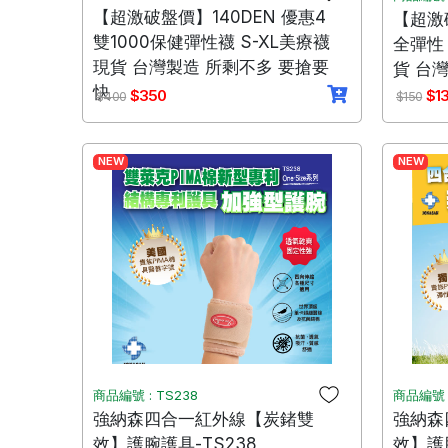
【超激破盤價】140DEN 優惠4
【超激
雙1000保健彈性襪 S-XL美療襪
全彈性 
現貨 台灣製造 所剩不多 要搶要
貨 台
快
$350
$1
$400
$150
NEW
NEW
商品編號 : TS238
商品編號 :
強納森四合一紅外線【炭鍺雙
強納森
效】護腕護具-TS238
效】護肘