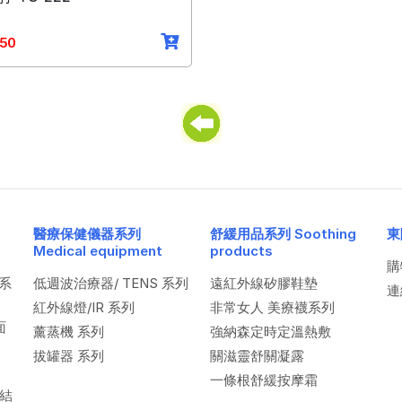
50
醫療保健儀器系列
舒緩用品系列 Soothing
東
Medical equipment
products
購
系
低週波治療器/ TENS 系列
遠紅外線矽膠鞋墊
連
紅外線燈/IR 系列
非常女人 美療襪系列
面
薰蒸機 系列
強納森定時定溫熱敷
拔罐器 系列
關滋靈舒關凝露
一條根舒緩按摩霜
型結