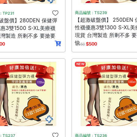
商品編號 : TS239
 TP231
【超激破盤價】 250DEN
破盤價】280DEN 保健彈
性襪優惠3雙1300 S-XL
惠3雙1500 S-XL美療襪
現貨 台灣製造 所剩不多 
台灣製造 所剩不多 要搶要
快
00
$500
$550
NEW
 TS237
商品編號 : TS236