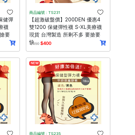
商品編號 : TS231
 保健彈
【超激破盤價】200DEN 優惠4
美療襪
雙1200 保健彈性襪 S-XL美療襪
要搶要
現貨 台灣製造 所剩不多 要搶要
快
$400
$450
NEW
商品編號 : TS235