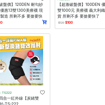
破盤價】120DEN 耐勾紗
【超激破盤價】100DEN 優
優惠13雙1300美療襪 現
雙1000元 美療襪 義大利織
灣製造 所剩不多 要搶要快
貨 所剩不多 要搶要快了
30
$100
$120
 TS222
四合一紅外線【炭鍺雙
-TS-222