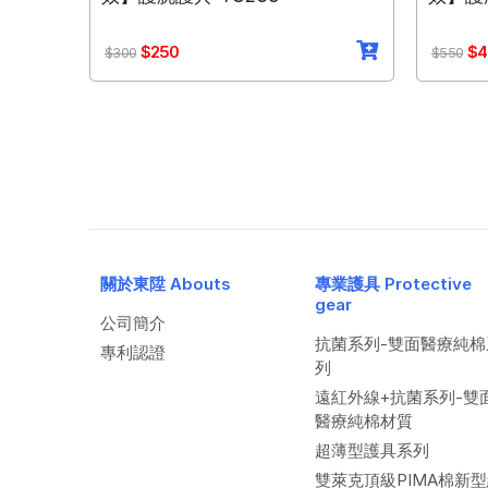
$250
$4
$300
$550
關於東陞 Abouts
專業護具 Protective
gear
公司簡介
抗菌系列-雙面醫療純棉
專利認證
列
遠紅外線+抗菌系列-雙
醫療純棉材質
超薄型護具系列
雙萊克頂級PIMA棉新