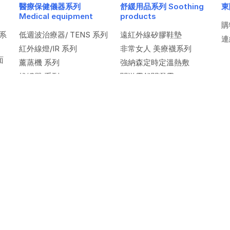
醫療保健儀器系列
舒緩用品系列 Soothing
東
Medical equipment
products
購
系
低週波治療器/ TENS 系列
遠紅外線矽膠鞋墊
連
紅外線燈/IR 系列
非常女人 美療襪系列
面
薰蒸機 系列
強納森定時定溫熱敷
拔罐器 系列
關滋靈舒關凝露
一條根舒緩按摩霜
型結
列
服務條款 (TOS)
-
隱私權保護 (Privacy Policies)
ght 2014 東陞有限公司. All Rights Reserved. E-mail：
jonasan35@