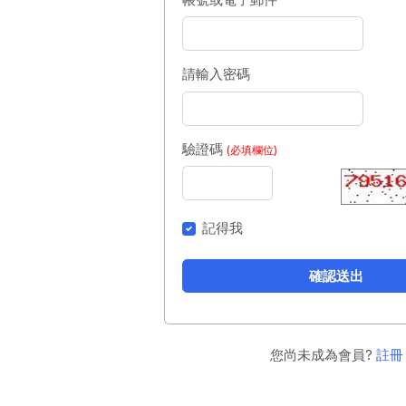
請輸入密碼
驗證碼
(必填欄位)
記得我
確認送出
您尚未成為會員?
註冊