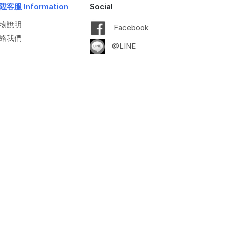
陞客服 Information
Social
物說明
Facebook
絡我們
@LINE
gmail.com