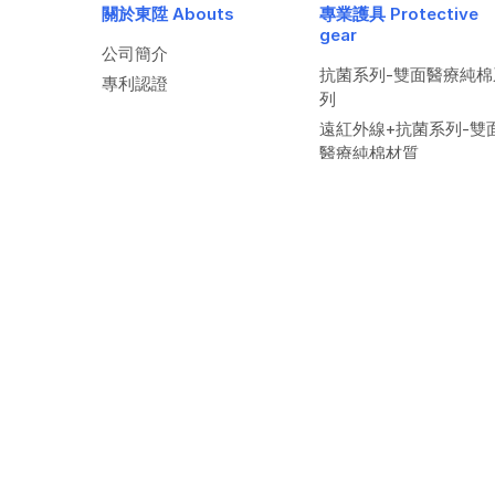
關於東陞 Abouts
專業護具 Protective
gear
公司簡介
抗菌系列-雙面醫療純棉
專利認證
列
遠紅外線+抗菌系列-雙
醫療純棉材質
超薄型護具系列
雙萊克頂級PIMA棉新
構專利護具one-size系
雙萊克棉竹炭護具one-
size系列
四合一one-size系列
專業護腰系列
© Copyri