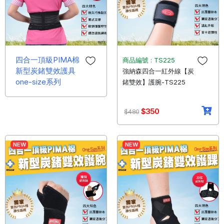
四合一頂級PIMA棉
商品編號 : TS225
新型炭鍺雙效護具
強納森四合一紅外線【炭
one-size系列
鍺雙效】護腕-TS225
$350
$480
NEW
NEW