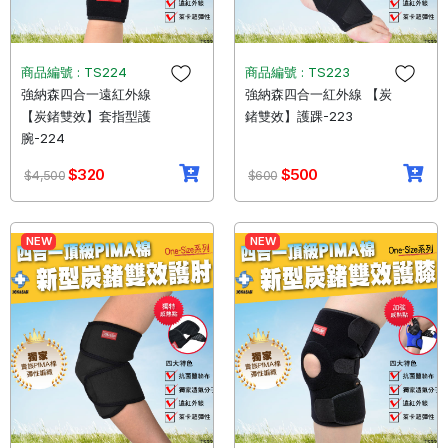
商品編號 : TS224
商品編號 : TS223
強納森四合一遠紅外線
強納森四合一紅外線 【炭
【炭鍺雙效】套指型護
鍺雙效】護踝-223
腕-224
$320
$500
$4,500
$600
NEW
NEW