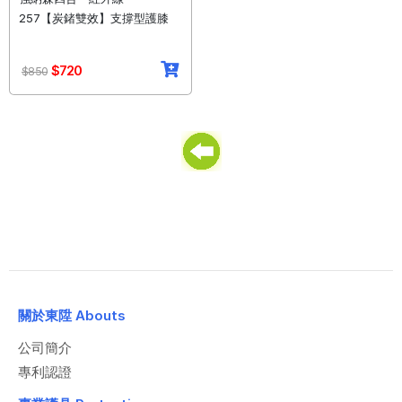
257【炭鍺雙效】支撐型護膝
$720
$850
關於東陞 Abouts
公司簡介
專利認證