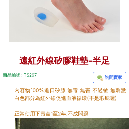
遠紅外線矽膠鞋墊-半足
商品編號 : TS267
詢問賣家
內容物100%進口矽膠 無毒 無害 不過敏 無刺激
白色部分為紅外線促進血液循環(不是瑕疵喔)
正常使用下壽命1至2年,不成問題