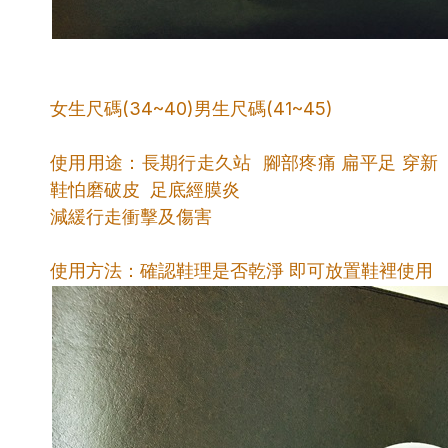
女生尺碼(34~40)男生尺碼(41~45)
使用用途：長期行走久站 腳部疼痛 扁平足 穿新
鞋怕磨破皮 足底經膜炎
減緩行走衝擊及傷害
使用方法：確認鞋理是否乾淨 即可放置鞋裡使用