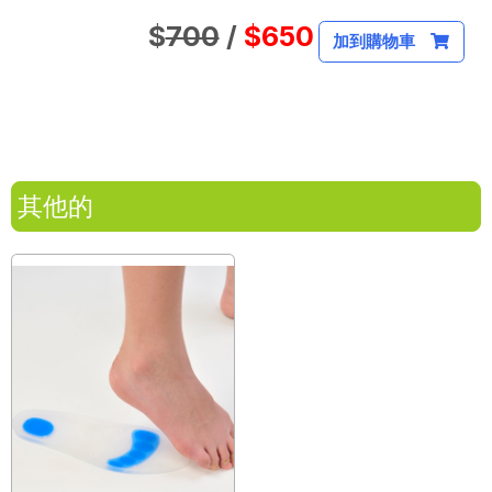
$
700
/
$650
加到購物車
其他的