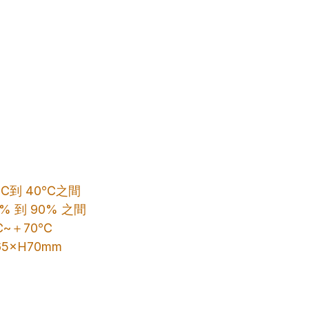
。
z
℃到 40℃之間
 到 90% 之間
℃~＋70℃
5×H70mm