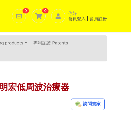
0
0
你好
會員登入
|
會員註冊
 products
專利認證 Patents
Next
6明宏低周波治療器
詢問賣家