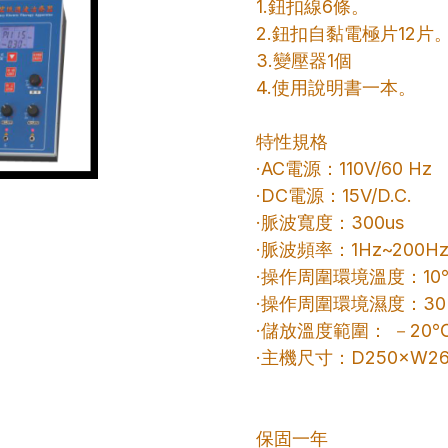
1.鈕扣線6條。
2.鈕扣自黏電極片12片
3.變壓器1個
4.使用說明書一本。
特性規格
‧AC電源：110V/60 Hz
‧DC電源：15V/D.C.
‧脈波寬度：300us
‧脈波頻率：1Hz~200H
‧操作周圍環境溫度：10
‧操作周圍環境濕度：30%
‧儲放溫度範圍： －20
‧主機尺寸：D250×W26
保固一年